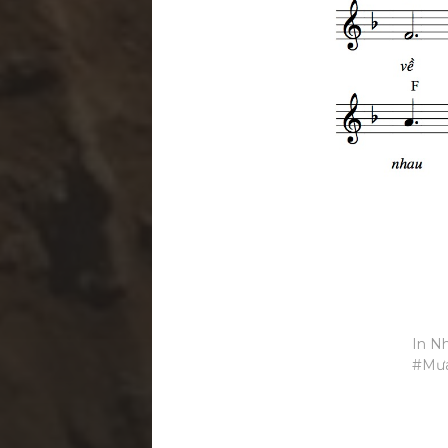
In
Nh
Mư