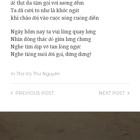
để thịt da tắm gội với sương đêm
Ta đã cười to như là khóc ngất
khi chào đời vào cuộc sống cuồng điên
Ngày hôm nay ta vui lòng quay lưng
Nhìn dòng thác đổ giữa lưng chừng
Nghe tim đập vỡ tan lồng ngực
Nghe tiếng suối đời gọi, dững dưng!
In
Thơ Vũ Thư Nguyên
PREVIOUS
POST
NEXT
POST