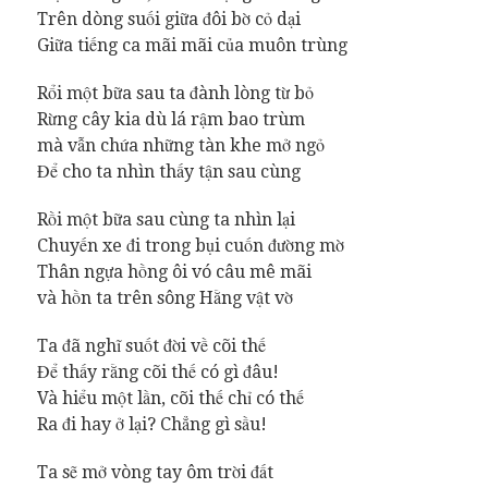
Trên dòng suối giữa đôi bờ cỏ dại
Giữa tiếng ca mãi mãi của muôn trùng
Rổi một bữa sau ta đành lòng từ bỏ
Rừng cây kia dù lá rậm bao trùm
mà vẫn chứa những tàn khe mở ngỏ
Để cho ta nhìn thấy tận sau cùng
Rồi một bữa sau cùng ta nhìn lại
Chuyến xe đi trong bụi cuốn đường mờ
Thân ngựa hồng ôi vó câu mê mãi
và hồn ta trên sông Hằng vật vờ
Ta đã nghĩ suốt đời về cõi thế
Để thấy rằng cõi thế có gì đâu!
Và hiểu một lần, cõi thế chỉ có thế
Ra đi hay ở lại? Chẳng gì sầu!
Ta sẽ mở vòng tay ôm trời đất