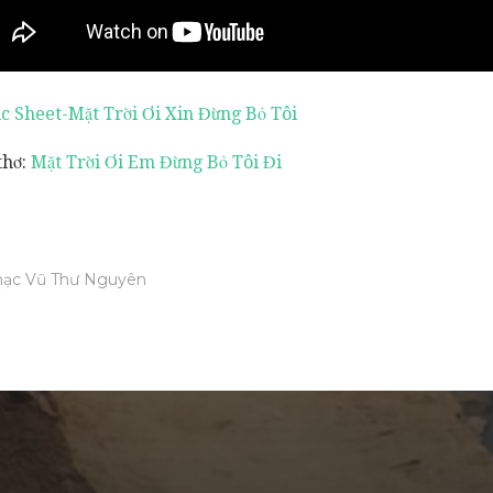
c Sheet-Mặt Trời Ơi Xin Đừng Bỏ Tôi
thơ:
Mặt Trời Ơi Em Đừng Bỏ Tôi Đi
ạc Vũ Thư Nguyên