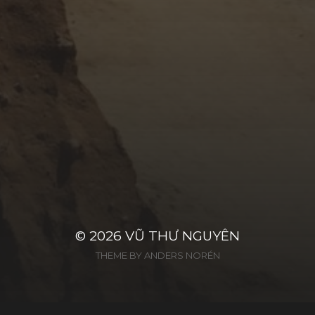
OCTOBER 24, 2017
HỜ HỮNG BÊN ĐỜI
© 2026
VŨ THƯ NGUYÊN
THEME BY
ANDERS NORÉN