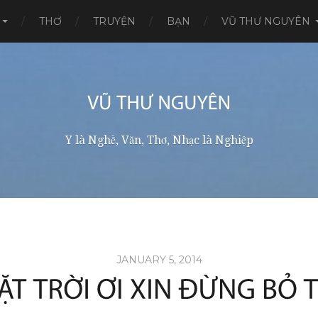
THƠ
TRUYỆN
BẠN
VŨ THƯ NGUYÊN
Y là Nghề, Văn, Thơ, Nhạc là Nghiệp
JANUARY 5, 2014