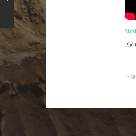
Musi
Phổ 
In
Nh