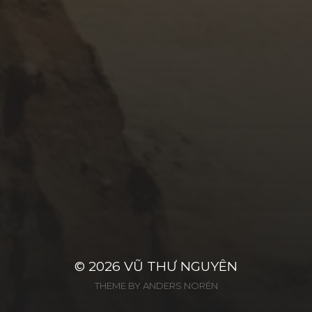
OCTOBER 24, 2017
HỜ HỮNG BÊN ĐỜI
© 2026
VŨ THƯ NGUYÊN
THEME BY
ANDERS NORÉN