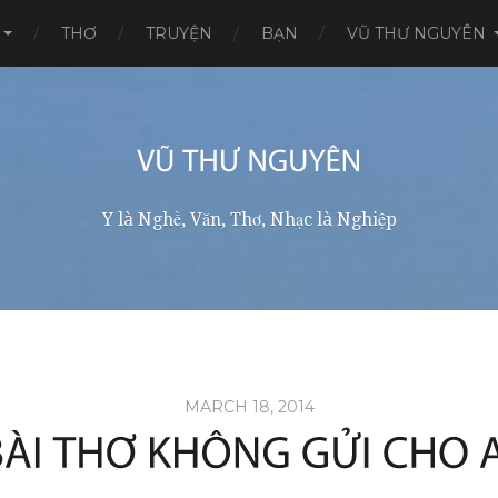
THƠ
TRUYỆN
BẠN
VŨ THƯ NGUYÊN
Y là Nghề, Văn, Thơ, Nhạc là Nghiệp
MARCH 18, 2014