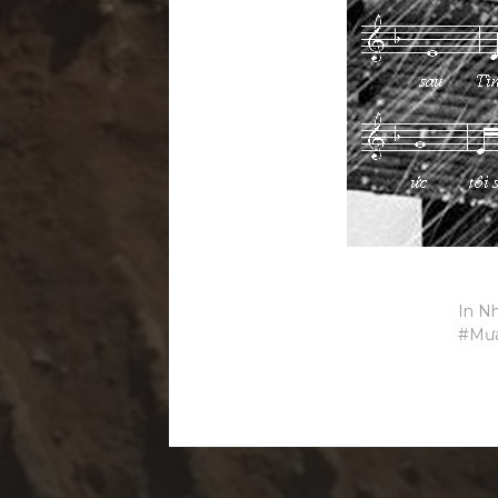
In
Nh
Mư