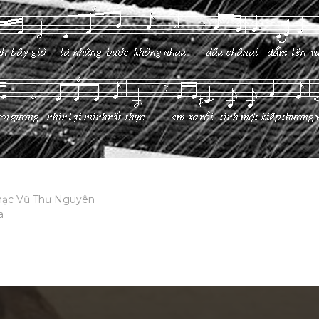
ạc Vũ Thư Nguyên
a