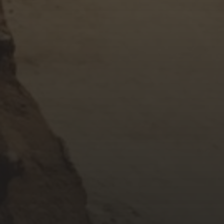
NOVEMBER 18, 2017
KHÚC TÌNH ĐAU
OCTOBER 24, 2017
HỜ HỮNG BÊN ĐỜI