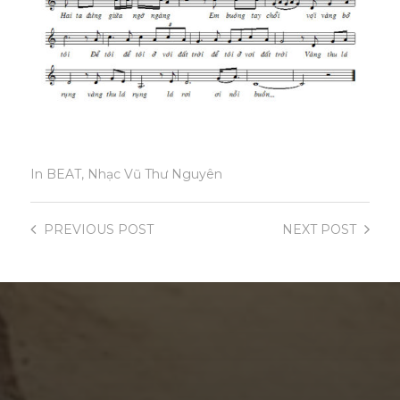
In
BEAT
,
Nhạc Vũ Thư Nguyên
PREVIOUS
POST
NEXT
POST