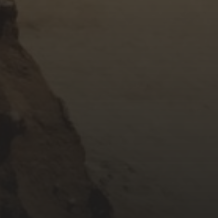
NOVEMBER 18, 2017
KHÚC TÌNH ĐAU
OCTOBER 24, 2017
HỜ HỮNG BÊN ĐỜI