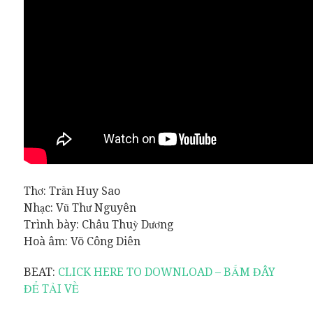
Thơ: Trần Huy Sao
Nhạc: Vũ Thư Nguyên
Trình bày: Châu Thuỳ Dương
Hoà âm: Võ Công Diên
BEAT:
CLICK HERE TO DOWNLOAD – BẤM ĐÂY
ĐỂ TẢI VỀ